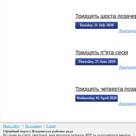
Тридцять шоста позачер
Tuesday, 21 July 2020
Докладн
12:09:00
12:09
Тридцять п"ята сесія
Thursday, 25 June 2020
Докладн
12:47:00
12:47
Тридцять четверта поза
Wednesday, 01 April 2020
Докладн
14:27:00
14:27
Мапа сайту
|
На головну
|
E-mail
Офіційний портал Жмеринська районна рада
Всі права на статті, ілюстрації, інші матеріали належать ЖРР та охороняються законом.