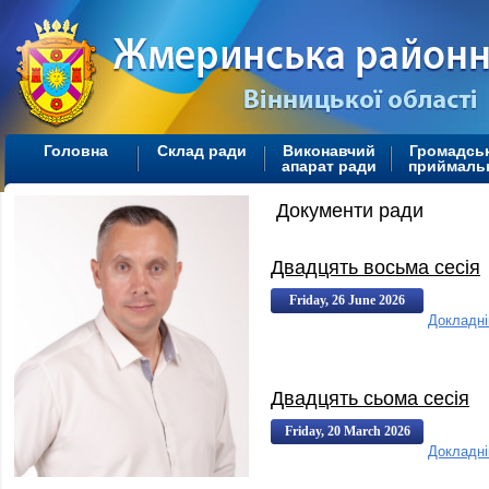
Головна
Склад ради
Виконавчий
Громадсь
апарат ради
приймаль
Документи ради
Двадцять восьма сесія
Friday, 26 June 2026
Докладн
13:11:00
13:11
Двадцять сьома сесія
Friday, 20 March 2026
Докладн
11:18:00
11:18