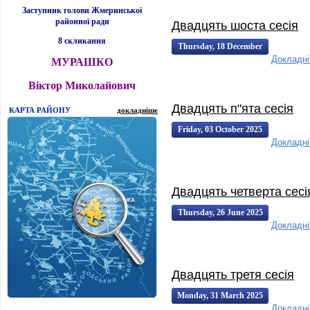
Заступник голови Жмеринської
районної ради
Двадцять шоста сесія
8 скликання
Thursday, 18 December
Докладн
МУРАШКО
2025 13:19:00
13:19
Віктор Миколайович
Двадцять п"ята сесія
КАРТА РАЙОНУ
докладніше
Friday, 03 October 2025
Докладн
00:45:00
00:45
Двадцять четверта сесі
Thursday, 26 June 2025
Докладн
00:45:00
00:45
Двадцять третя сесія
Monday, 31 March 2025
Докладн