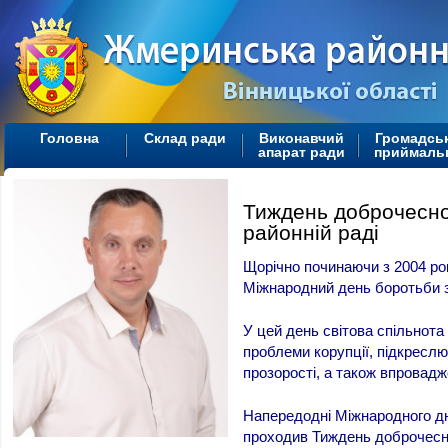
Головна
Склад ради
Виконавчий
Громадсь
апарат ради
приймаль
Тиждень доброчесно
районній раді
Щорічно починаючи з 2004 рок
Міжнародний день боротьби з
У цей день світова спільнота
проблеми корупції, підкреслю
прозорості, а також впровадж
Напередодні Міжнародного дн
проходив Тиждень доброчеснос