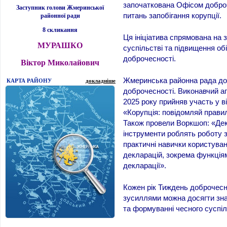
започаткована Офісом доброч
Заступник голови Жмеринської
питань запобігання корупції.
районної ради
8 скликання
Ця ініціатива спрямована на 
МУРАШКО
суспільстві та підвищення обі
доброчесності.
Віктор Миколайович
Жмеринська районна рада до
КАРТА РАЙОНУ
докладніше
доброчесності. Виконавчий а
2025 року прийняв участь у в
«Корупція: повідомляй правил
Також провели Воркшоп: «Де
інструменти роблять роботу 
практичні навички користува
декларацій, зокрема функція
декларації».
Кожен рік Тиждень доброчесн
зусиллями можна досягти зна
та формуванні чесного суспіл