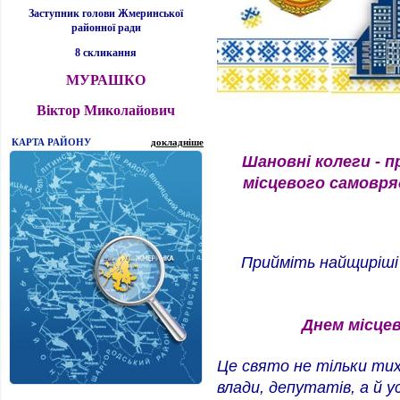
Заступник голови Жмеринської
районної ради
8 скликання
МУРАШКО
Віктор Миколайович
КАРТА РАЙОНУ
докладніше
Шановні колеги - п
місцевого самовря
Прийміть найщиріші
Днем місце
Це свято не тільки тих
влади, депутатів, а й ус