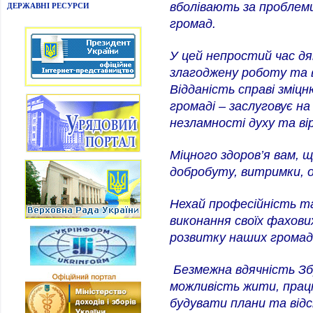
вболівають за проблеми
ДЕРЖАВНІ РЕСУРСИ
громад.
У цей непростий час дяк
злагоджену роботу та 
Відданість справі зміц
громаді – заслуговує н
незламності духу та ві
Міцного здоров’я вам, 
добробуту, витримки, о
Нехай професійність та
виконання своїх фахови
розвитку наших громад 
Безмежна вдячність Зб
можливість жити, прац
будувати плани та від