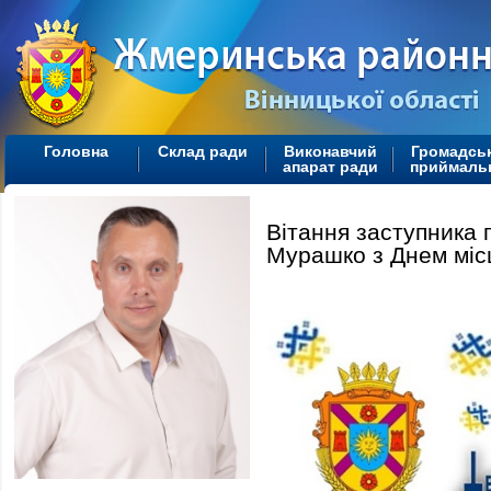
Головна
Склад ради
Виконавчий
Громадсь
апарат ради
приймаль
Вітання заступника 
Мурашко з Днем міс