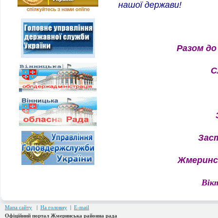
нашої держави!
Разом до ПЕ
Слава Ук
Героям
Зас
Жмеринсь
Вік
Мапа сайту
|
На головну
|
E-mail
Офіційний портал Жмеринська районна рада