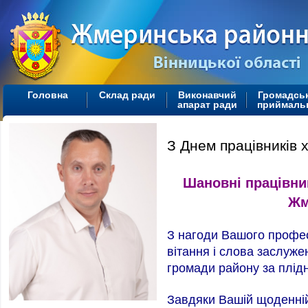
Головна
Склад ради
Виконавчий
Громадсь
апарат ради
приймаль
З Днем працівників 
Шановні працівни
Жм
З нагоди Вашого профес
вітання і слова заслужен
громади району за плід
Завдяки Вашій щоденній к