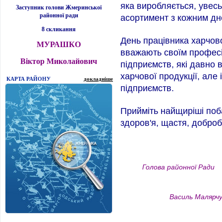
яка виробляється, увесь
Заступник голови Жмеринської
районної ради
асортимент з кожним д
8 скликання
День працівника харчов
МУРАШКО
вважають своїм професі
Віктор Миколайович
підприємств, які давно в
харчової продукції, але
КАРТА РАЙОНУ
докладніше
підприємств.
Прийміть найщиріші поб
здоров'я, щастя, доброб
Голова районної Ради
Василь Малярчу