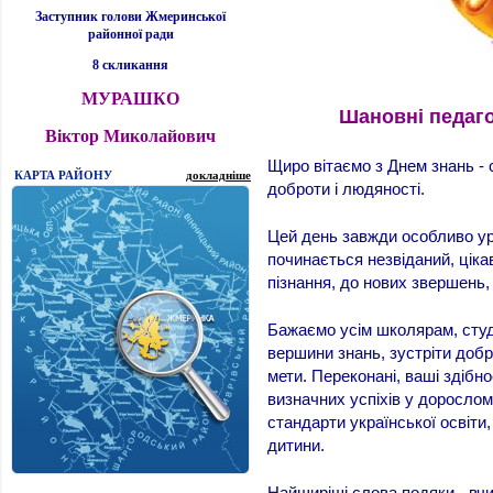
Заступник голови Жмеринської
районної ради
8 скликання
МУРАШКО
Шановні педагог
Віктор Миколайович
Щиро вітаємо з Днем знань -
КАРТА РАЙОНУ
докладніше
доброти і людяності.
Цей день завжди особливо ур
починається незвіданий, ціка
пізнання, до нових звершень,
Бажаємо усім школярам, студ
вершини знань, зустріти добри
мети. Переконані, ваші здібн
визначних успіхів у дорослом
стандарти української освіти, 
дитини.
Найщиріші слова подяки - вчи