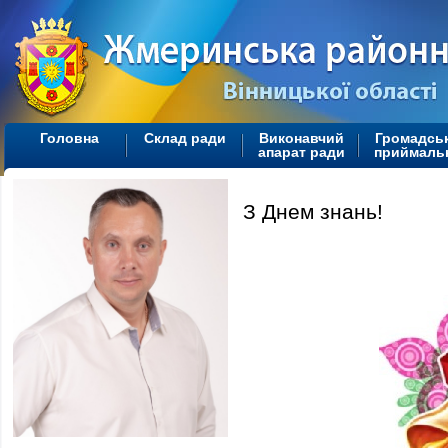
Головна
Склад ради
Виконавчий
Громадсь
апарат ради
приймаль
З Днем знань!