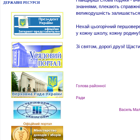
ДЕРЖАВНІ РЕСУРСИ
знаннями, плекають справжніх
великодушність залишається 
Нехай цьогорічний першовере
у кожну школу, кожну родину!
Зі святом, дорогі друзі! Щаст
Голова районної
Ради
Василь Мал