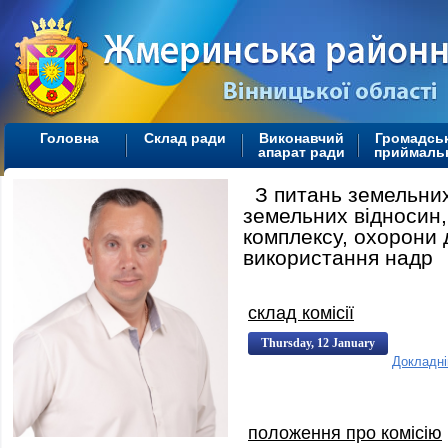
Головна
Склад ради
Виконавчий
Громадсь
апарат ради
приймаль
З питань земельних
земельних відносин
комплексу, охорони 
використання надр
склад комісії
Thursday, 12 January
Докладн
2012 07:19:00
07:19
положення про комісію