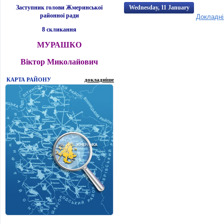
Заступник голови Жмеринської
Wednesday, 11 January
районної ради
Докладн
2012 08:22:00
08:22
8 скликання
МУРАШКО
Віктор Миколайович
КАРТА РАЙОНУ
докладніше